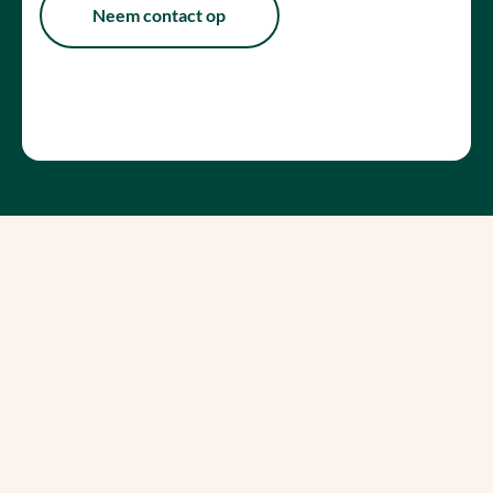
Neem contact op
Ga voor gemak en het beste resultaat
BINNEN ÉÉN DAG EEN GROEN GAZON
Graszoden laten leggen